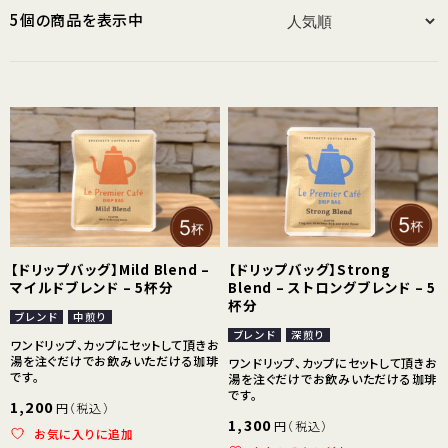
5個の商品を表示中
【ドリップバッグ】Mild Blend –
【ドリップバッグ】Strong
マイルドブレンド – 5杯分
Blend – ストロングブレンド – 5
杯分
ブレンド
中煎り
ブレンド
深煎り
ワンドリップ、カップにセットして頂きお
湯を注ぐだけでお飲みいただける珈琲
ワンドリップ、カップにセットして頂きお
です。
湯を注ぐだけでお飲みいただける珈琲
です。
1,200
円（税込）
1,300
円（税込）
お気に入りに追加