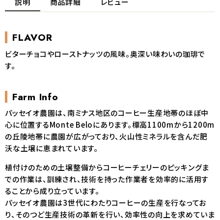
説明
商品詳細
レビュー
FLAVOR
ビターチョコやローストナッツの風味。奥深い味わいの珈琲で
す。
Farm Info
パッセイオ農園は、南ミナス地区のコーヒー生産地帯のほぼ中
心に位置するMonte Beloにあります。標高1100mから1200m
の丘陵地帯に農園が広がっており、火山性ミネラルを含んだ肥
沃な土壌に恵まれています。
植付けのための土壌整備からコーヒーチェリーのピッキングま
での作業は、訓練され、技術を持った作業者を効率的に活用す
ることから成り立っています。
パッセイオ農園は3世代にわたりコーヒーの生産を行なってお
り、そのつど生産技術の革新を行い、効率性の向上を求めていま