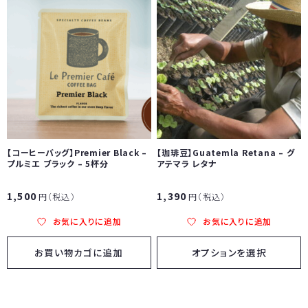
【コーヒーバッグ】Premier Black –
【珈琲豆】Guatemla Retana – グ
プルミエ ブラック – 5杯分
アテマラ レタナ
1,500
1,390
円（税込）
円（税込）
お気に入りに追加
お気に入りに追加
お買い物カゴに追加
オプションを選択
こ
の
商
品