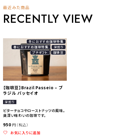
に
最近みた商品
は
複
RECENTLY VIEW
数
の
バ
リ
エ
ー
冬におすすめ珈琲特集
シ
春におすすめ珈琲特集
深煎り
ョ
ン
プチギフト
珈琲豆
が
あ
り
ま
す。
オ
プ
【珈琲豆】Brazil Passeio – ブ
シ
ラジル パッセイオ
ョ
ン
深煎り
は
商
ビターチョコやローストナッツの風味。
品
奥深い味わいの珈琲です。
ペ
ー
950
円（税込）
ジ
か
お気に入りに追加
ら