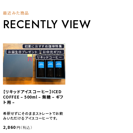
品
に
は
最近みた商品
複
RECENTLY VIEW
数
の
バ
リ
エ
ー
初夏におすすめ珈琲特集
シ
お誕生日プレゼント
お中元ギフト
ョ
ン
リキッドコーヒー
が
あ
り
ま
す。
オ
プ
【リキッドアイスコーヒー】ICED
シ
COFFEE – 500ml – 無糖 – ギフ
ョ
ン
ト用 –
は
商
希釈せずにそのままストレートでお飲
品
みいただけるアイスコーヒーです。
ペ
ー
2,860
円（税込）
ジ