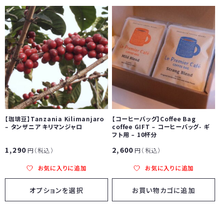
【珈琲豆】Tanzania Kilimanjaro
【コーヒーバッグ】Coffee Bag
– タンザニア キリマンジャロ
coffee GIFT – コーヒーバッグ- ギ
フト用 – 10杯分
1,290
2,600
円（税込）
円（税込）
お気に入りに追加
お気に入りに追加
オプションを選択
お買い物カゴに追加
こ
の
商