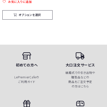
か
お気に入りに追加
ら
選
択
で
オプションを選択
き
ま
す
初めての方へ
大口注文サービス
結婚式での引き出物や
LePremierCafeの
贈答品などの
ご利用ガイド
商品をご注文予定
の方はこちら